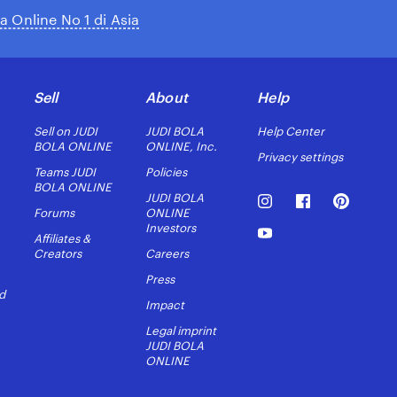
a Online No 1 di Asia
Sell
About
Help
Sell on JUDI
JUDI BOLA
Help Center
BOLA ONLINE
ONLINE, Inc.
Privacy settings
Teams JUDI
Policies
BOLA ONLINE
Instagram
Facebook
Pinteres
JUDI BOLA
Forums
ONLINE
Youtube
Investors
Affiliates &
Creators
Careers
Press
d
Impact
Legal imprint
JUDI BOLA
ONLINE