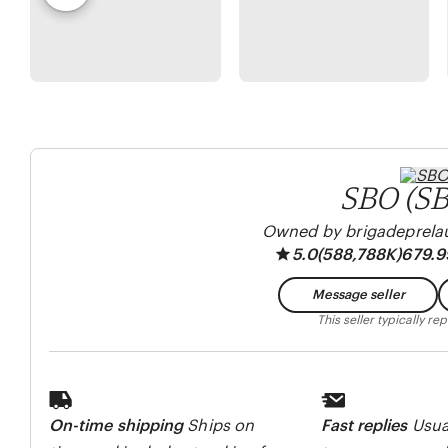
s
e
r
w
i
b
m
y
u
p
l
e
y
c
SBO (S
a
i
n
n
Owned by brigadeprel
i
5.0
(588,788K)
679.9
t
a
Message seller
b
This seller typically rep
o
l
a
On-time shipping
Ships on
Fast replies
Usua