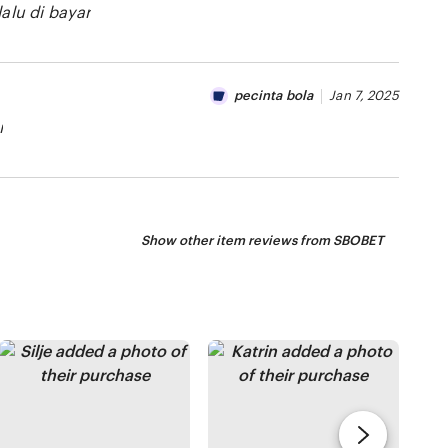
alu di bayar
pecinta bola
Jan 7, 2025
i
Show other item reviews from SBOBET