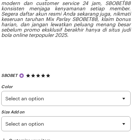
modern dan customer service 24 jam, SBOBET88
konsisten menjaga kenyamanan setiap member.
Segera daftar akun resmi Anda sekarang juga, nikmati
keseruan taruhan Mix Parlay SBOBET88, klaim bonus
harian, dan jangan lewatkan peluang menang besar
sebelum promo eksklusif berakhir hanya di situs judi
bola online terpopuler 2025.
Value for Money (9)
Comfort (8)
Ease of Use (2)
Condition
5
SBOBET
out
of
Color
5
stars
Size Add on