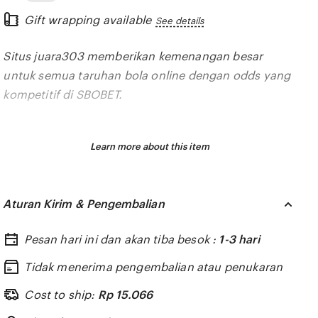
Read
Gift wrapping available
the
See details
full
Situs juara303 memberikan kemenangan besar
description
untuk semua taruhan bola online dengan odds yang
kompetitif di SBOBET.
Learn more about this item
Aturan Kirim & Pengembalian
Pesan hari ini dan akan tiba besok :
1-3 hari
Tidak menerima pengembalian atau penukaran
Cost to ship:
Rp
15.066