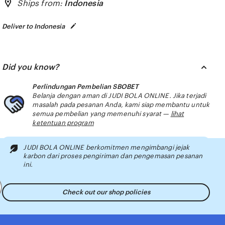
Ships from:
Indonesia
Deliver to Indonesia
Did you know?
Perlindungan Pembelian SBOBET
Belanja dengan aman di JUDI BOLA ONLINE. Jika terjadi
masalah pada pesanan Anda, kami siap membantu untuk
semua pembelian yang memenuhi syarat —
lihat
ketentuan program
JUDI BOLA ONLINE berkomitmen mengimbangi jejak
karbon dari proses pengiriman dan pengemasan pesanan
ini.
Check out our shop policies